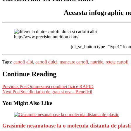
Aceasta infographic ne 
http://www.precisionnutrition.com/
[dt_sc_button type=”type1″ icons
Tags:
cartofi albi
,
cartofi dulci
,
mancare cartofi
,
nutritie
,
retete cartofi
Continue Reading
Previous Post
Optimizarea conditiei fizice RAPID
Next Post
Suc din iarba de grau si orz – Beneficii
You Might Also Like
Grasimile nesanatoase la o molecula distanta de plasti