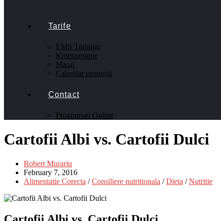
Tarife
EMS Training
Kinetoterapie
Masaj
Calendar promotii
Contact
Programari Online
Cartofii Albi vs. Cartofii Dulci
Robert Murariu
February 7, 2016
Alimentatie Corecta
/
Consiliere nutritionala
/
Dieta
/
Nutritie
Cartofii Albi vs. Cartofii Dulci