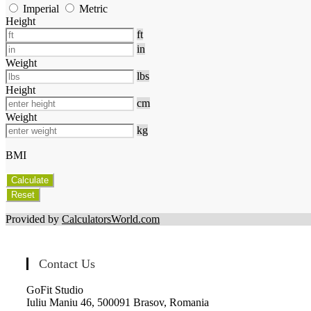
Imperial
Metric
Height
ft
in
Weight
lbs
Height
cm
Weight
kg
BMI
Calculate
Reset
Provided by
CalculatorsWorld.com
Contact Us
GoFit Studio
Iuliu Maniu 46, 500091 Brasov, Romania