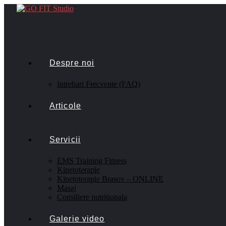
Despre noi
Intrebari Frecvente (FAQ)
Articole
Servicii
EMS Training Fitness
Kinetoterapie
Kinetoterapie Brasov – ONLINE
Masaj
Consiliere nutritionala
Galerie video